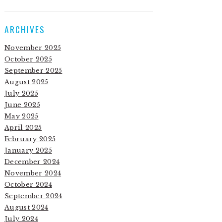
ARCHIVES
November 2025
October 2025
September 2025
August 2025
July 2025
June 2025
May 2025
April 2025
February 2025
January 2025
December 2024
November 2024
October 2024
September 2024
August 2024
July 2024