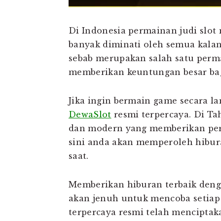
Di Indonesia permainan judi slot
banyak diminati oleh semua kala
sebab merupakan salah satu per
memberikan keuntungan besar ba
Jika ingin bermain game secara l
DewaSlot
resmi terpercaya. Di Tah
dan modern yang memberikan per
sini anda akan memperoleh hibu
saat.
Memberikan hiburan terbaik deng
akan jenuh untuk mencoba setiap
terpercaya resmi telah mencipta