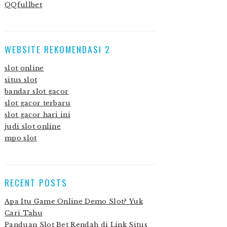
QQfullbet
WEBSITE REKOMENDASI 2
slot online
situs slot
bandar slot gacor
slot gacor terbaru
slot gacor hari ini
judi slot online
mpo slot
RECENT POSTS
Apa Itu Game Online Demo Slot? Yuk
Cari Tahu
Panduan Slot Bet Rendah di Link Situs