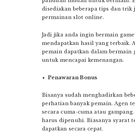
panduan mudah untuk bermain. Bi
disediakan beberapa tips dan tr
permainan slot online.
Jadi jika anda ingin bermain gam
mendapatkan hasil yang terbaik. 
pemain dapatkan dalam bermain 
untuk mencapai kemenangan.
Penawaran Bonus
Bisanya sudah menghadirkan beb
perhatian banyak pemain. Agen t
secara cuma-cuma atau gampang. J
harus dipenuhi. Biasanya syarat 
dapatkan secara cepat.