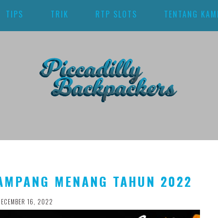
TIPS
TRIK
RTP SLOTS
TENTANG KAM
GAMPANG MENANG TAHUN 2022
DECEMBER 16, 2022