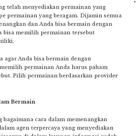
ng telah menyediakan permainan yang
ipe permainan yang beragam. Dijamin semua
nangkan dan Anda bisa bermain dengan
s bisa memilih permainan tersebut
liki.
a agar Anda bisa bermain dengan
g memilih permainan Anda harus paham
ebut. Pilih permainan berdasarkan provider
lam Bermain
ng bagaimana cara dalam memenangkan
dalam agen terpercaya yang menyediakan