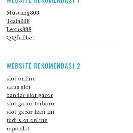
SIDEBAR
Mustang303
Tesla338
Lexus888
QQfullbet
WEBSITE REKOMENDASI 2
slot online
situs slot
bandar slot gacor
slot gacor terbaru
slot gacor hari ini
judi slot online
mpo slot