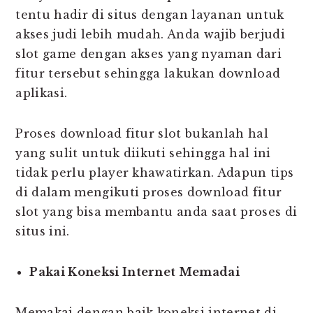
tentu hadir di situs dengan layanan untuk
akses judi lebih mudah. Anda wajib berjudi
slot game dengan akses yang nyaman dari
fitur tersebut sehingga lakukan download
aplikasi.
Proses download fitur slot bukanlah hal
yang sulit untuk diikuti sehingga hal ini
tidak perlu player khawatirkan. Adapun tips
di dalam mengikuti proses download fitur
slot yang bisa membantu anda saat proses di
situs ini.
Pakai Koneksi Internet Memadai
Memakai dengan baik koneksi internet di