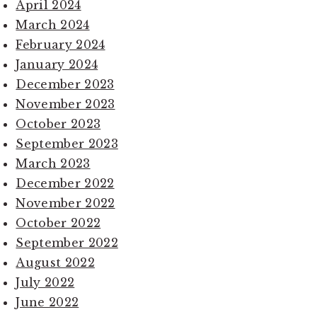
April 2024
March 2024
February 2024
January 2024
December 2023
November 2023
October 2023
September 2023
March 2023
December 2022
November 2022
October 2022
September 2022
August 2022
July 2022
June 2022