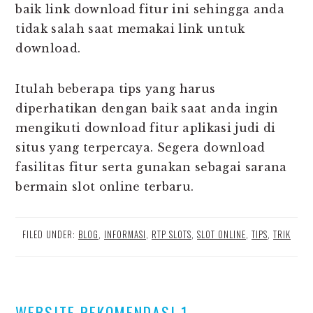
baik link download fitur ini sehingga anda
tidak salah saat memakai link untuk
download.
Itulah beberapa tips yang harus
diperhatikan dengan baik saat anda ingin
mengikuti download fitur aplikasi judi di
situs yang terpercaya. Segera download
fasilitas fitur serta gunakan sebagai sarana
bermain slot online terbaru.
FILED UNDER:
BLOG
,
INFORMASI
,
RTP SLOTS
,
SLOT ONLINE
,
TIPS
,
TRIK
PRIMARY
WEBSITE REKOMENDASI 1