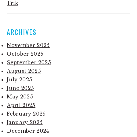
Trik
ARCHIVES
November 2025
October 2025
September 2025
August 2025
July 2025
June 2025
May 2025
April 2025
February 2025
January 2025
December 2024