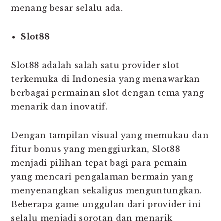
menang besar selalu ada.
Slot88
Slot88 adalah salah satu provider slot
terkemuka di Indonesia yang menawarkan
berbagai permainan slot dengan tema yang
menarik dan inovatif.
Dengan tampilan visual yang memukau dan
fitur bonus yang menggiurkan, Slot88
menjadi pilihan tepat bagi para pemain
yang mencari pengalaman bermain yang
menyenangkan sekaligus menguntungkan.
Beberapa game unggulan dari provider ini
selalu menjadi sorotan dan menarik