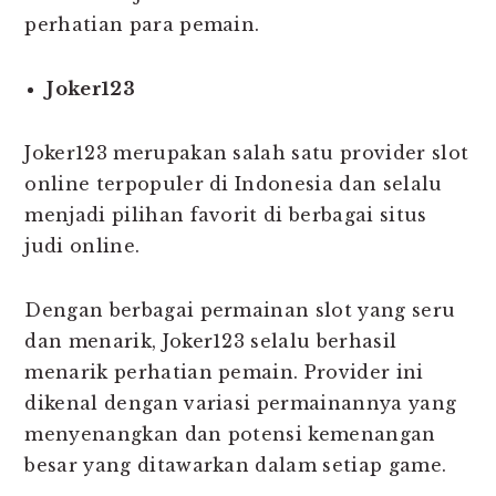
perhatian para pemain.
Joker123
Joker123 merupakan salah satu provider slot
online terpopuler di Indonesia dan selalu
menjadi pilihan favorit di berbagai situs
judi online.
Dengan berbagai permainan slot yang seru
dan menarik, Joker123 selalu berhasil
menarik perhatian pemain. Provider ini
dikenal dengan variasi permainannya yang
menyenangkan dan potensi kemenangan
besar yang ditawarkan dalam setiap game.