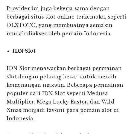
Provider ini juga bekerja sama dengan
berbagai situs slot online terkemuka, seperti
OLXTOTO, yang membuatnya semakin
mudah diakses oleh pemain Indonesia.
IDN Slot
IDN Slot menawarkan berbagai permainan
slot dengan peluang besar untuk meraih
kemenangan maxwin. Beberapa permainan
populer dari IDN Slot seperti Medusa
Multiplier, Mega Lucky Easter, dan Wild
Xmas menjadi favorit para pemain slot di
Indonesia.