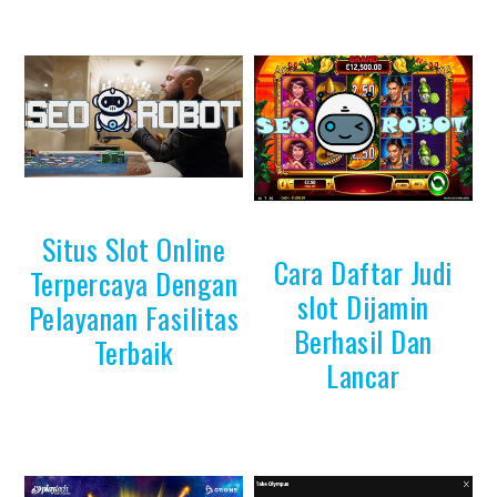
Situs Slot Online
Cara Daftar Judi
Terpercaya Dengan
slot Dijamin
Pelayanan Fasilitas
Berhasil Dan
Terbaik
Lancar