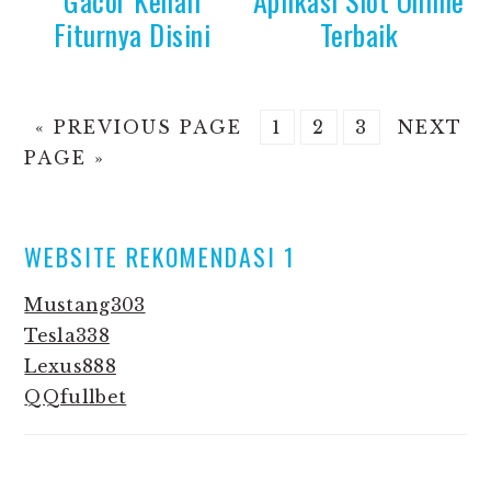
Gacor Kenali
Aplikasi Slot Online
Fiturnya Disini
Terbaik
GO
PAGE
PAGE
PAGE
GO
«
PREVIOUS PAGE
1
2
3
NEXT
TO
TO
PAGE »
PRIMARY
WEBSITE REKOMENDASI 1
SIDEBAR
Mustang303
Tesla338
Lexus888
QQfullbet