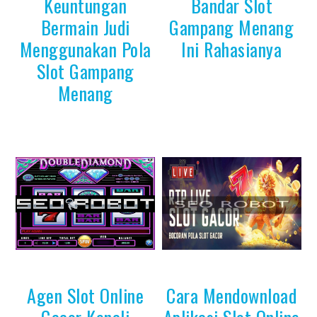
Keuntungan
Bandar Slot
Bermain Judi
Gampang Menang
Menggunakan Pola
Ini Rahasianya
Slot Gampang
Menang
Agen Slot Online
Cara Mendownload