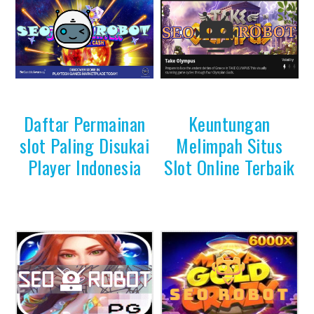
Daftar Permainan
Keuntungan
slot Paling Disukai
Melimpah Situs
Player Indonesia
Slot Online Terbaik