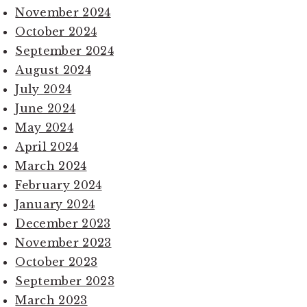
November 2024
October 2024
September 2024
August 2024
July 2024
June 2024
May 2024
April 2024
March 2024
February 2024
January 2024
December 2023
November 2023
October 2023
September 2023
March 2023